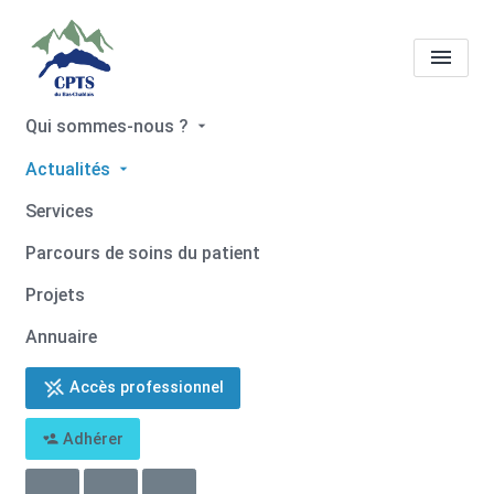
Qui sommes-nous ?
Evénements CPTS du Bas
Actualités
Chablais
Services
Accueil
Evénements CPTS du Bas Chablais
Parcours de soins du patient
Projets
Annuaire
Accès professionnel
Événements à venir
Adhérer
ASSEMBLEE GENERALE