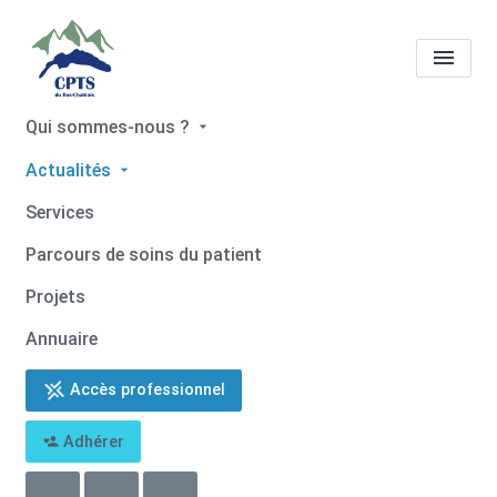
Qui sommes-nous ?
Missions
Gestion des crises
Actualités
sanitaires
Services
Accueil
Missions
Missions
Gestion des crises sanitaires
Parcours de soins du patient
Projets
Annuaire
Accès professionnel
Adhérer