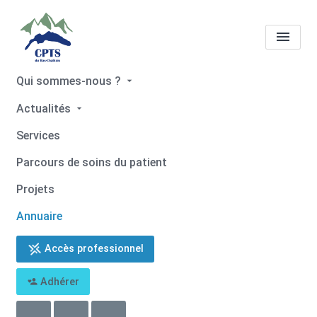
Qui sommes-nous ?
Tous les professionnels de
Actualités
santé
Sylvie ALLOIN
Services
Accueil
Tous les professionnels de santé
Parcours de soins du patient
Tous les professionnels de santé
Sylvie ALLOIN
Projets
Annuaire
Accès professionnel
Retour
Adhérer
Sylvie ALLOIN