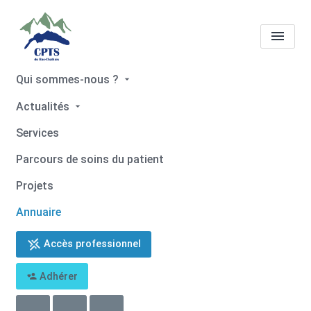
Qui sommes-nous ?
Tous les professionnels de
Actualités
santé
Camille DEAL
Services
Accueil
Tous les professionnels de santé
Parcours de soins du patient
Tous les professionnels de santé
Camille DEAL
Projets
Annuaire
Accès professionnel
Retour
Adhérer
Camille DEAL