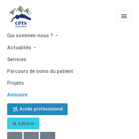
Qui sommes-nous ?
Tous les professionnels de
Actualités
santé
Lore RODET
Services
Accueil
Tous les professionnels de santé
Parcours de soins du patient
Tous les professionnels de santé
Lore RODET
Projets
Annuaire
Accès professionnel
Retour
Adhérer
Lore RODET