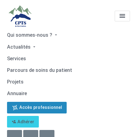
Qui sommes-nous ?
Cabinet Infirmière de
Actualités
Ballaison
Services
Accueil
Cabinet Infirmière de Ballaison
Parcours de soins du patient
Projets
Annuaire
Accès professionnel
Retour
Adhérer
Cabinet Infirmière de Ballaison
06 61 45 95 76